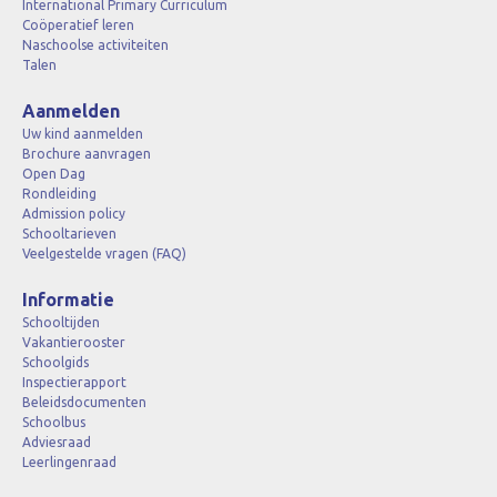
International Primary Curriculum
Coöperatief leren
Naschoolse activiteiten
Talen
Aanmelden
Uw kind aanmelden
Brochure aanvragen
Open Dag
Rondleiding
Admission policy
Schooltarieven
Veelgestelde vragen (FAQ)
Informatie
Schooltijden
Vakantierooster
Schoolgids
Inspectierapport
Beleidsdocumenten
Schoolbus
Adviesraad
Leerlingenraad